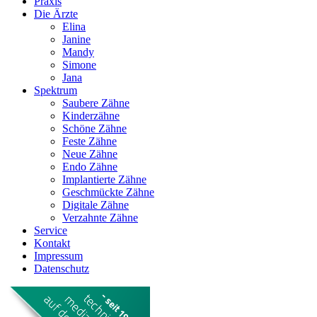
Praxis
Die Ärzte
Elina
Janine
Mandy
Simone
Jana
Spektrum
Saubere Zähne
Kinderzähne
Schöne Zähne
Feste Zähne
Neue Zähne
Endo Zähne
Implantierte Zähne
Geschmückte Zähne
Digitale Zähne
Verzahnte Zähne
Service
Kontakt
Impressum
Datenschutz